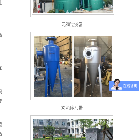
处
无阀过滤器
、
质
，
和
设
变
旋流除污器
置
放